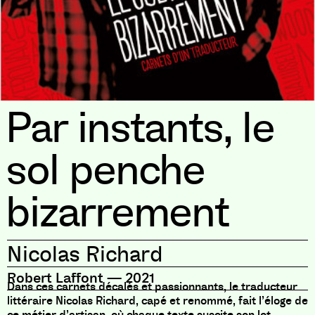
Par instants, le
sol penche
bizarrement
Nicolas Richard
Robert Laffont
—
2021
Dans ces carnets décalés et passionnants, le traducteur
littéraire Nicolas Richard, capé et renommé, fait l’éloge de
ce métier d’artisan, où chaque texte suscite son lot