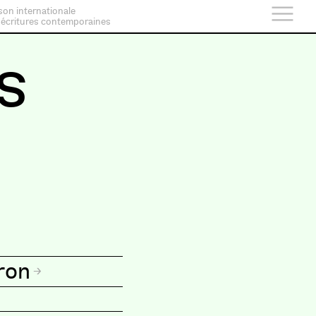
son internationale
 écritures contemporaines
s
ron