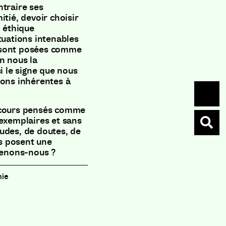
ntraire ses
itié, devoir choisir
n éthique
tuations intenables
 sont posées comme
n nous la
i le signe que nous
ions inhérentes à
arcours pensés comme
 exemplaires et sans
itudes, de doutes, de
s posent une
 tenons-nous ?
hie