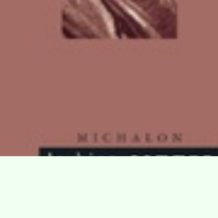
Villa Gillet
Plan d'accès
Parc de la Cerisaie
Partenaires
25 Rue Chazière, 69004 Lyon