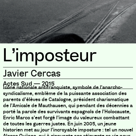
L’imposteur
Javier Cercas
Actes Sud
—
2015
Icône nationale antifranquiste, symbole de l’anarcho-
syndicalisme, emblème de la puissante association des
parents d’élèves de Catalogne, président charismatique
de l’Amicale de Mauthausen, qui pendant des décennies a
porté la parole des survivants espagnols de l’Holocauste,
Enric Marco s’est forgé l’image du valeureux combattant
de toutes les guerres justes. En juin 2005, un jeune
historien met au jour l’incroyable imposture : tel un nouvel
Alonso Quijano, qui à cinquante ans réinvente sa vie pour