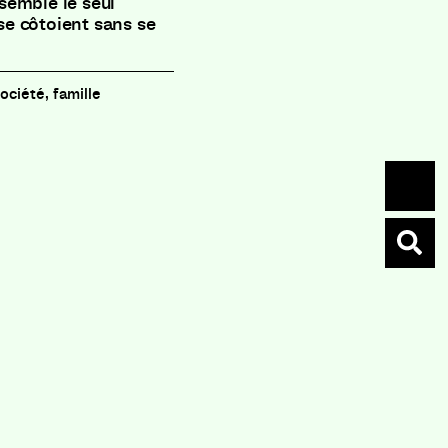
semble le seul
e côtoient sans se
société, famille