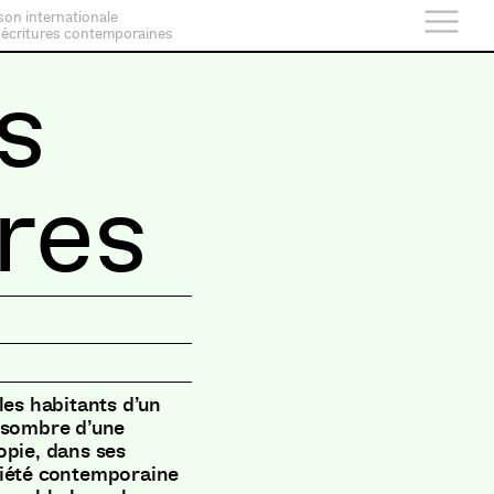
son internationale
 écritures contemporaines
s
res
les habitants d’un
t sombre d’une
opie, dans ses
ciété contemporaine