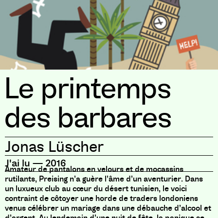
Le printemps
des barbares
Jonas Lüscher
J'ai lu
—
2016
Amateur de pantalons en velours et de mocassins
rutilants, Preising n’a guère l’âme d’un aventurier. Dans
un luxueux club au cœur du désert tunisien, le voici
contraint de côtoyer une horde de traders londoniens
venus célébrer un mariage dans une débauche d’alcool et
d’argent. Au lendemain d’une nuit de fête, la panique se