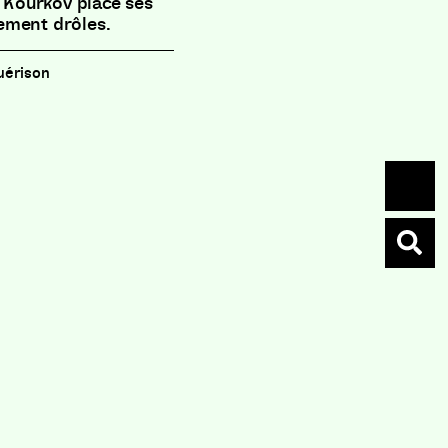
, Kourkov place ses
ement drôles.
guérison