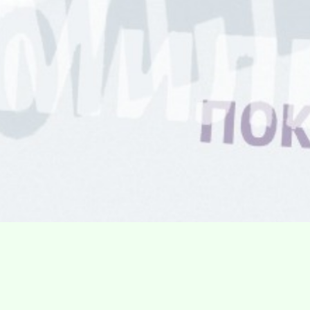
Villa Gillet
Plan d'accès
Parc de la Cerisaie
Partenaires
25 Rue Chazière, 69004 Lyon