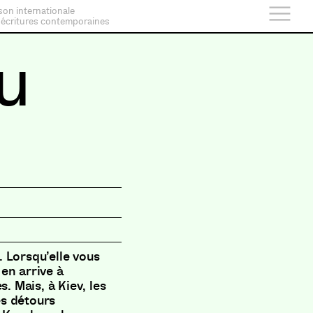
son internationale
 écritures contemporaines
u
 Lorsqu’elle vous
 en arrive à
s. Mais, à Kiev, les
s détours