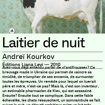
Laitier de nuit
Andreï Kourkov
Éditions Liana Levi
—
2010
Avez-vous déjà entendu parler de «l’antifrousse»? Ce
breuvage made in Ukraine qui permet de vaincre sa
timidité, de triompher de ses ennemis, de surmonter
toutes les épreuves. Un remède pour lequel on tuerait
père et mère, n’est-ce pas? Mais là, c’est son inventeur,
un estimable pharmacien de Kiev, qui est assassiné.
Ensuite? Ensuite tout se complique. Dans cette fable
échevelée, les chats ressuscitent, un somnambule se fait
suivre la nuit, un député ambitieux exige un lait très