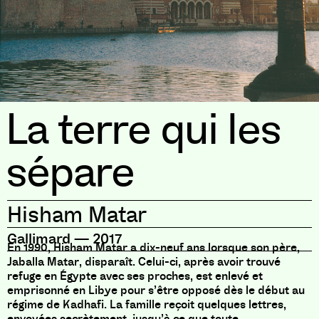
La terre qui les
sépare
Hisham Matar
Gallimard
—
2017
En 1990, Hisham Matar a dix-neuf ans lorsque son père,
Jaballa Matar, disparaît. Celui-ci, après avoir trouvé
refuge en Égypte avec ses proches, est enlevé et
emprisonné en Libye pour s’être opposé dès le début au
régime de Kadhafi. La famille reçoit quelques lettres,
envoyées secrètement, jusqu’à ce que toute