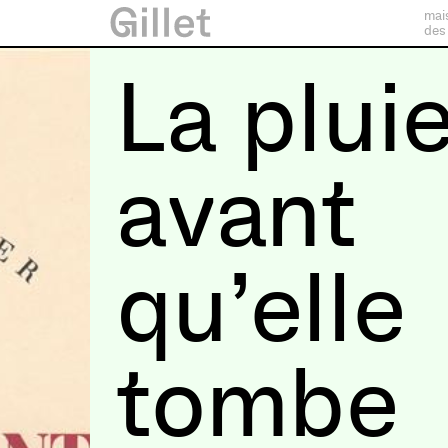
mai
des
La pluie
avant
qu’elle
tombe