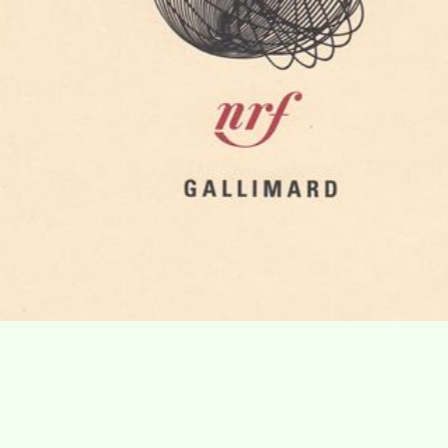
Villa Gillet
Plan d'accès
Parc de la Cerisaie
Partenaires
25 Rue Chazière, 69004 Lyon