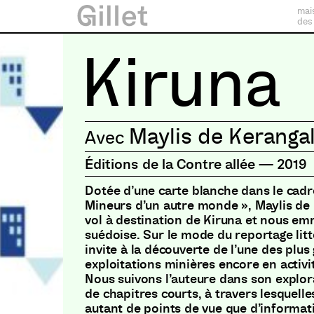
mai
des
Kiruna
Maylis de Keranga
Éditions de la Contre allée
—
2019
Dotée d’une carte blanche dans le cadr
Mineurs d’un autre monde », Maylis de
vol à destination de Kiruna et nous e
suédoise. Sur le mode du reportage litt
invite à la découverte de l’une des plus
exploitations minières encore en activi
Nous suivons l’auteure dans son explora
de chapitres courts, à travers lesquelles
autant de points de vue que d’informat