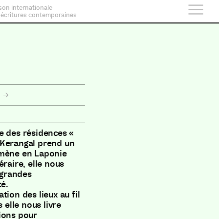
son internationale
 écritures contemporaines
l
e des résidences «
 Kerangal prend un
mmène en Laponie
éraire, elle nous
 grandes
té.
tion des lieux au fil
 elle nous livre
ions pour