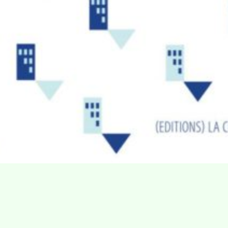
Villa Gillet
Plan d'accès
Parc de la Cerisaie
Partenaires
25 Rue Chazière, 69004 Lyon