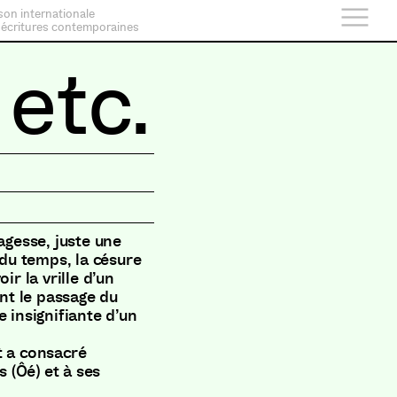
son internationale
 écritures contemporaines
 etc.
agesse, juste une
 du temps, la césure
ir la vrille d’un
ant le passage du
 insignifiante d’un
t a consacré
s (Ôé) et à ses