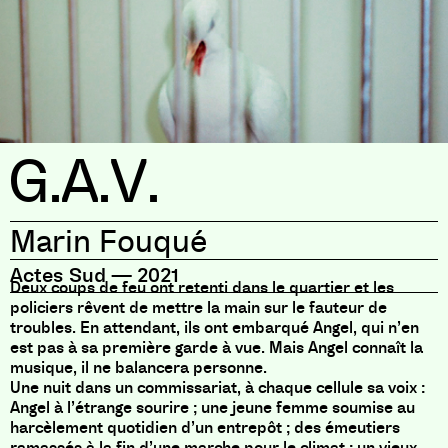
G.A.V.
Marin Fouqué
Actes Sud
—
2021
Deux coups de feu ont retenti dans le quartier et les
policiers rêvent de mettre la main sur le fauteur de
troubles. En attendant, ils ont embarqué Angel, qui n’en
est pas à sa première garde à vue. Mais Angel connaît la
musique, il ne balancera personne.
Une nuit dans un commissariat, à chaque cellule sa voix :
Angel à l’étrange sourire ; une jeune femme soumise au
harcèlement quotidien d’un entrepôt ; des émeutiers
ramassés à la fin d’une marche pour le climat ; un vieux