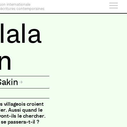
son internationale
 écritures contemporaines
lala
on
Sakin
s villageois croient
ier. Aussi quand le
ont-ils le chercher.
 se passera-t-il ?