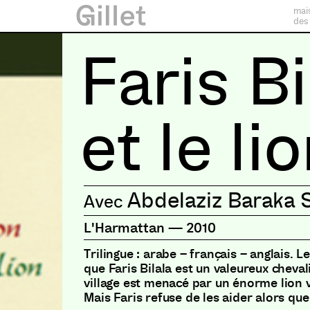
mai
des
Faris Bi
et le li
Abdelaziz Baraka 
L'Harmattan
—
2010
Trilingue : arabe – français – anglais. Le
que Faris Bilala est un valeureux cheval
village est menacé par un énorme lion v
Mais Faris refuse de les aider alors que