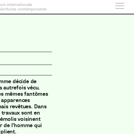
son internationale
 écritures contemporaines
omme décide de
 a autrefois vécu.
, les mêmes fantômes
es apparences
mais revêtues. Dans
ds travaux sont en
émolis voisinent
ur de l’homme qui
plient.