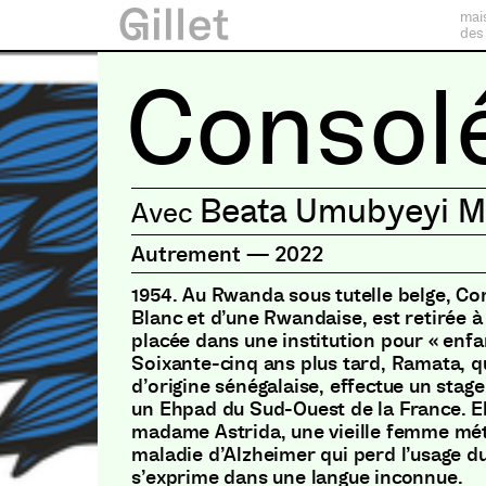
mai
des
Consol
Beata Umubyeyi M
Autrement
—
2022
1954. Au Rwanda sous tutelle belge, Cons
Blanc et d’une Rwandaise, est retirée à 
placée dans une institution pour « enfa
Soixante-cinq ans plus tard, Ramata, 
d’origine sénégalaise, effectue un stag
un Ehpad du Sud-Ouest de la France. El
madame Astrida, une vieille femme méti
maladie d’Alzheimer qui perd l’usage du
s’exprime dans une langue inconnue.