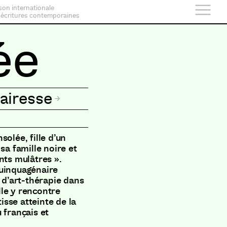
son internationale
 écritures contemporaines
ée
airesse
olée, fille d’un
sa famille noire et
nts mulâtres ».
quinquagénaire
e d’art-thérapie dans
le y rencontre
sse atteinte de la
 français et