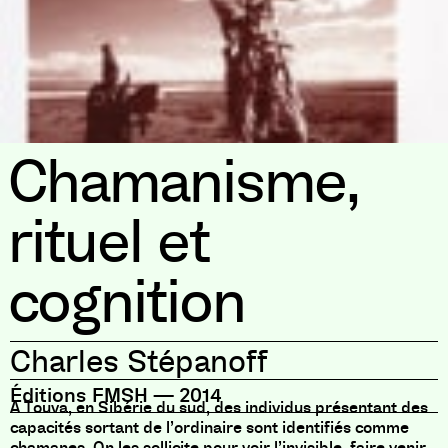
Chamanisme,
rituel et
cognition
Charles Stépanoff
Éditions FMSH
—
2014
A Touva, en Sibérie du sud, des individus présentant des
capacités sortant de l’ordinaire sont identifiés comme
chamanes. On les sollicite pour voir l’invisible, faire venir