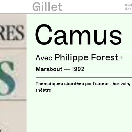
mai
des
Camus
Philippe Forest
Marabout
—
1992
écrivain,
théâtre