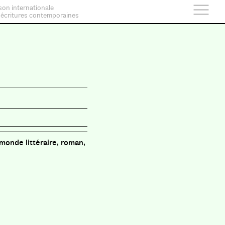
son internationale
 écritures contemporaines
 monde littéraire, roman,