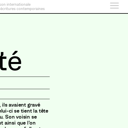
son internationale
 écritures contemporaines
té
 ils avaient gravé
ui-ci se tient la tête
u. Son voisin se
t ainsi que l’on