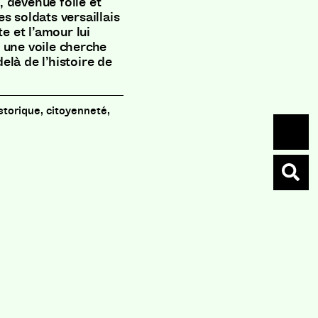
 devenue folle et
s soldats versaillais
e et l’amour lui
 une voile cherche
là de l’histoire de
istorique, citoyenneté,