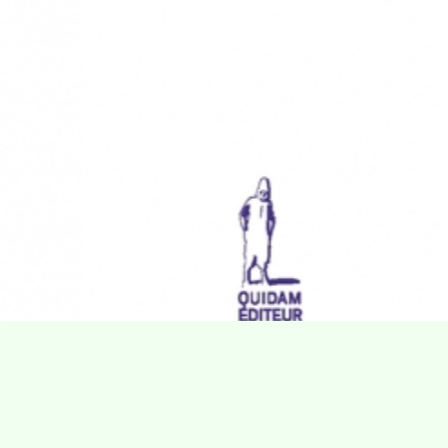
Villa Gillet
Plan d'accès
Parc de la Cerisaie
Partenaires
25 Rue Chazière, 69004 Lyon