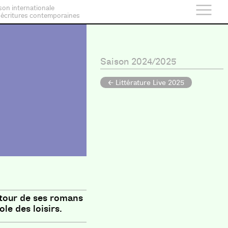
son internationale
 écritures contemporaines
Saison 2024/2025
← Littérature Live 2025
utour de ses romans
le des loisirs.