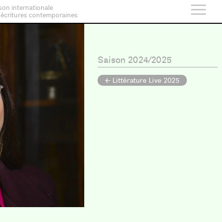
son internationale
 écritures contemporaines
Saison 2024/2025
← Littérature Live 2025