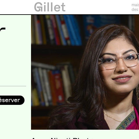
mai
des
r
éserver