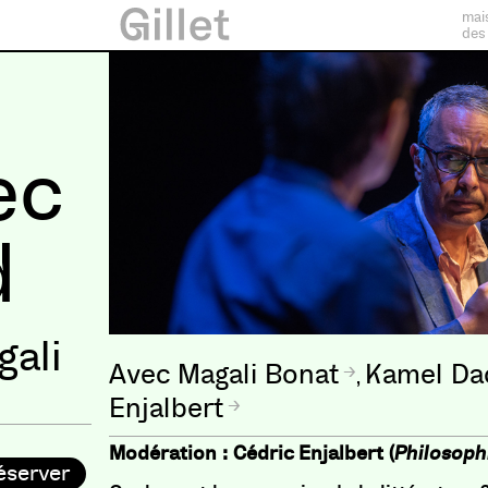
mai
des
ec
d
gali
Magali Bonat
Kamel Da
,
Enjalbert
Modération : Cédric Enjalbert (
Philosoph
éserver