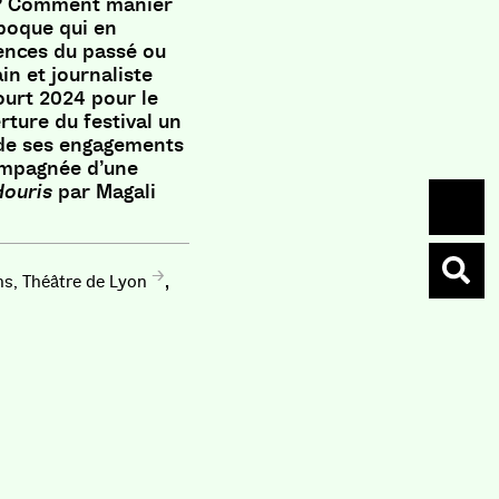
e ? Comment manier
époque qui en
lences du passé ou
in et journaliste
urt 2024 pour le
rture du festival un
 de ses engagements
ompagnée d’une
Houris
par Magali
,
ns, Théâtre de Lyon