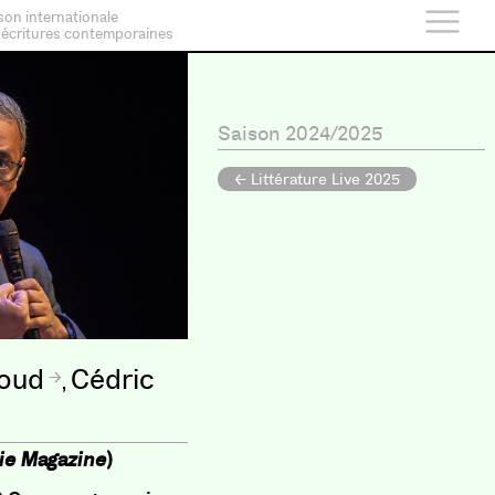
son internationale
 écritures contemporaines
Saison 2024/2025
← Littérature Live 2025
oud
Cédric
,
ie Magazine
)