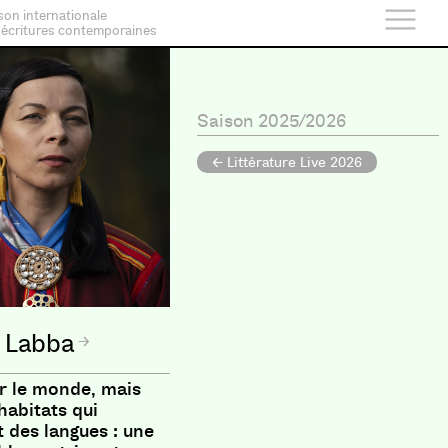
son internationale
 écritures contemporaines
Saison 2025/2026
← Littérature Live 2026
a Labba
er le monde, mais
habitats qui
t des langues : une