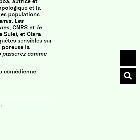
bba, autrice et
opologique et la
des populations
amis. Les
nnes
, CNRS et
Je
e Sule), et Clara
quêtes sensibles sur
 poreuse la
s passerez comme
 la comédienne