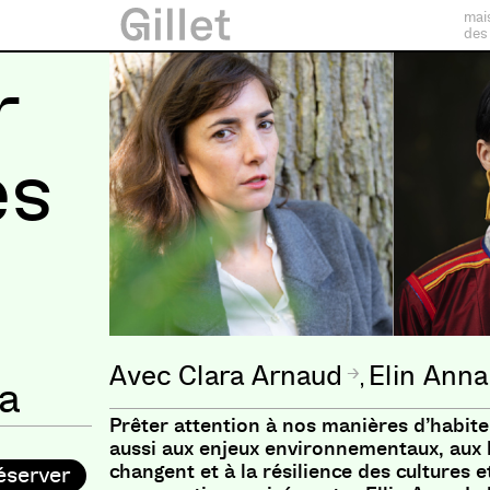
mai
des
r
es
Clara Arnaud
Elin Ann
,
a
Prêter attention à nos manières d’habit
aussi aux enjeux environnementaux, aux 
changent et à la résilience des cultures e
éserver