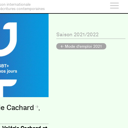
son internationale
 écritures contemporaines
Saison 2021/2022
← Mode d'emploi 2021
ie Cachard
,