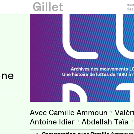
mai
des
one
Camille Ammoun
Valér
,
Antoine Idier
Abdellah Taïa
,