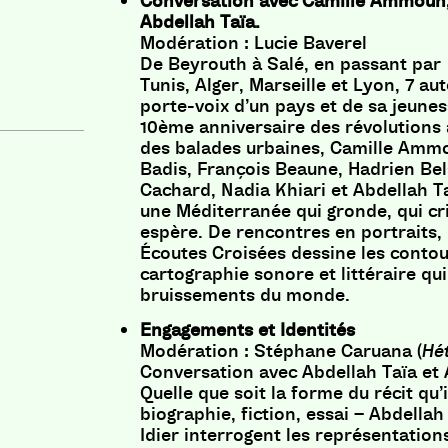
Conversation avec Camille Ammoun,
Abdellah Taïa.
Modération : Lucie Baverel
De Beyrouth à Salé, en passant par
Tunis, Alger, Marseille et Lyon, 7 aut
porte-voix d’un pays et de sa jeunes
10ème anniversaire des révolutions 
des balades urbaines, Camille Amm
Badis, François Beaune, Hadrien Bel
Cachard, Nadia Khiari et Abdellah T
une Méditerranée qui gronde, qui cri
espère. De rencontres en portraits, 
Écoutes Croisées dessine les contou
cartographie sonore et littéraire qui
bruissements du monde.
Engagements et Identités
Modération : Stéphane Caruana (
Hét
Conversation avec Abdellah Taïa et 
Quelle que soit la forme du récit qu’
biographie, fiction, essai – Abdellah
Idier interrogent les représentation