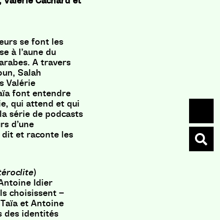
 Valérie Cachard et
eurs se font les
se à l’aune du
arabes. A travers
oun, Salah
s Valérie
aïa font entendre
e, qui attend et qui
la série de podcasts
rs d’une
 dit et raconte les
éroclite
)
Antoine Idier
ils choisissent –
 Taïa et Antoine
s des identités