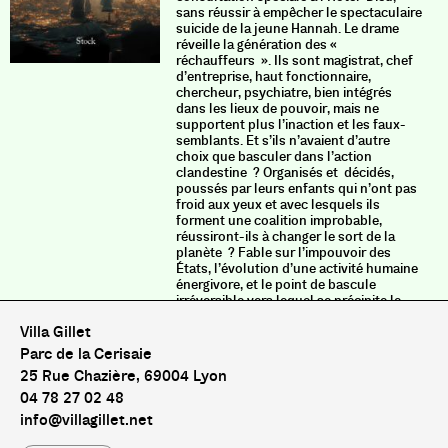
sans réussir à empêcher le spectaculaire
suicide de la jeune Hannah. Le drame
réveille la génération des «
réchauffeurs ». Ils sont magistrat, chef
d’entreprise, haut fonctionnaire,
chercheur, psychiatre, bien intégrés
dans les lieux de pouvoir, mais ne
supportent plus l’inaction et les faux-
semblants. Et s’ils n’avaient d’autre
choix que basculer dans l’action
clandestine ? Organisés et décidés,
poussés par leurs enfants qui n’ont pas
froid aux yeux et avec lesquels ils
forment une coalition improbable,
réussiront-ils à changer le sort de la
planète ? Fable sur l’impouvoir des
États, l’évolution d’une activité humaine
énergivore, et le point de bascule
irréversible vers lequel se précipite le
monde, ce roman met en scène nos
Villa Gillet
propres hésitations, nos dilemmes, nos
angoisses et la question de notre
Parc de la Cerisaie
engagement. Notre salut réside-t-il dans
25 Rue Chazière, 69004 Lyon
la solastalgie ?
04 78 27 02 48
info@villagillet.net