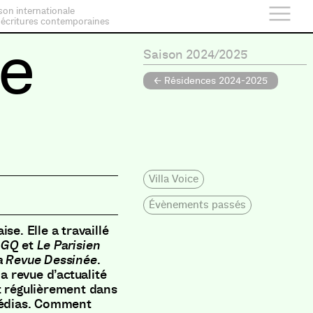
son internationale
 écritures contemporaines
e
Saison 2024/2025
← Résidences 2024-2025
Villa Voice
Évènements passés
se. Elle a travaillé
, GQ
et
Le Parisien
a Revue Dessinée
.
la revue d’actualité
t régulièrement dans
 médias. Comment