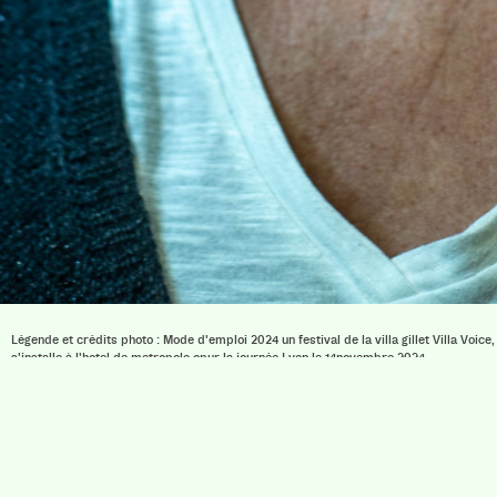
Légende et crédits photo : Mode d'emploi 2024 un festival de la villa gillet Villa Voice
s'installe à l'hotel de metropole opur la journée Lyon le 14novembre 2024
Villa Gillet
Plan d'accès
Parc de la Cerisaie
Partenaires
25 Rue Chazière, 69004 Lyon
04 78 27 02 48
Mentions légal