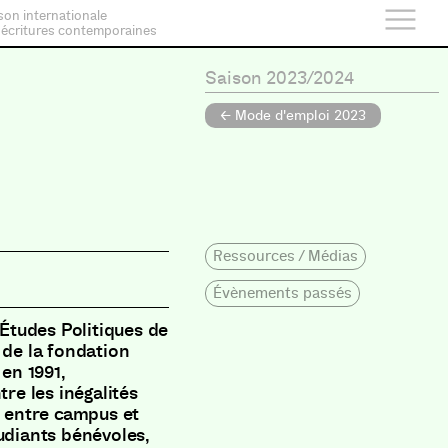
son internationale
 écritures contemporaines
Saison 2023/2024
← Mode d'emploi 2023
Ressources / Médias
Évènements passés
’Études Politiques de
 de la fondation
 en 1991,
tre les inégalités
s entre campus et
tudiants bénévoles,