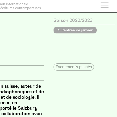
son internationale
 écritures contemporaines
d
Saison 2022/2023
← Rentrée de janvier
Évènements passés
n suisse, auteur de
radiophoniques et de
et de sociologie, il
en », en
porté le Salzburg
n collaboration avec