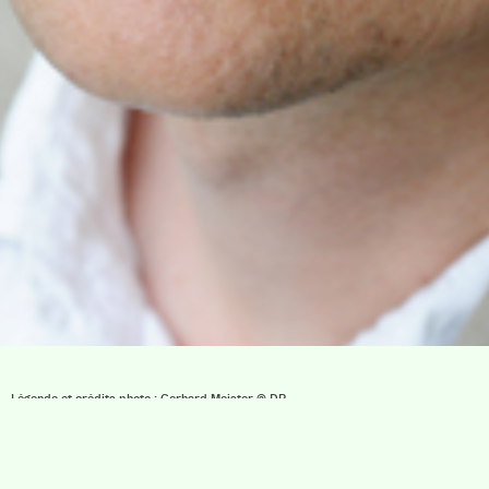
Légende et crédits photo : Gerhard Meister © DR
Villa Gillet
Plan d'accès
Parc de la Cerisaie