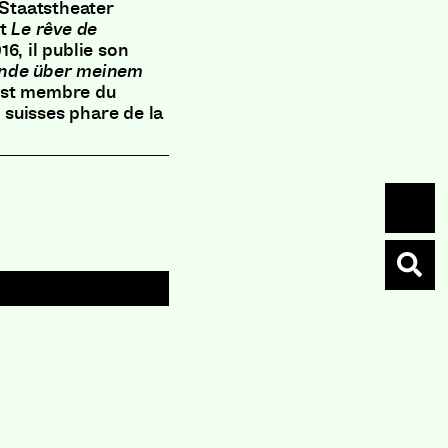
 Staatstheater
nt
Le rêve de
16, il publie son
unde über meinem
est membre du
s suisses phare de la