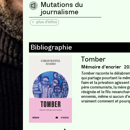
Mutations du
journalisme
plus d'infos
Tomber
Mémoire d'encrier
20
Tomber
raconte le délabrem
qui partage pourtant le mêm
faim et la privation agisse
père communiste, la mère g
résignée et le ﬁls revancha
ennemis, même si aucun d’
vraiment comment et pourquo