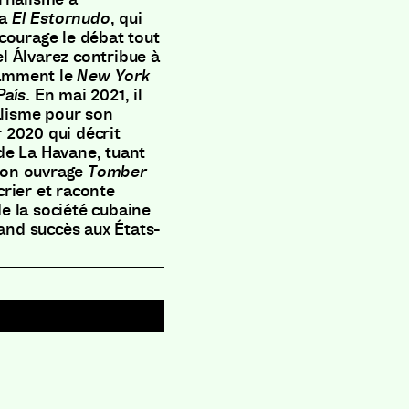
ia
El
Estornudo
, qui
courage le débat tout
l Álvarez contribue à
tamment le
New York
País.
En mai 2021, il
alisme pour son
 2020 qui décrit
de La Havane, tuant
 Son ouvrage
Tomber
rier et raconte
de la société cubaine
nd succès aux États-