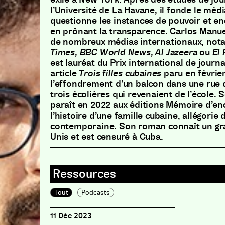
l’Université de La Havane, il fonde le méd
questionne les instances de pouvoir et en
en prônant la transparence. Carlos Manue
de nombreux médias internationaux, no
Times, BBC World News, Al Jazeera
ou
El 
est lauréat du Prix international de journ
article
Trois filles cubaines
paru en février
l’effondrement d’un balcon dans une rue 
trois écolières qui revenaient de l’école.
paraît en 2022 aux éditions Mémoire d’enc
l’histoire d’une famille cubaine, allégorie 
contemporaine. Son roman connaît un gra
Unis et est censuré à Cuba.
Tout
Podcasts
11 Déc 2023