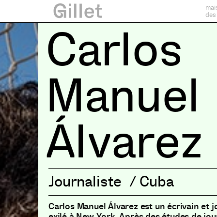
mai
des
Carlos
Manuel
Álvarez
Journaliste
/
Cuba
Carlos Manuel Álvarez est un écrivain et j
exilé à New York. Après des études de jou