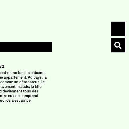
Les 
Bayard
22
ent d’une famille cubaine
« Tout au 
e appartement. Au pays, la
des grand
nt comme un détonateur. Le
internati
ravement malade, la ﬁlle
undergrou
rd deviennent tous des
traversen
entre eux ne comprend
par le FBI
i cela est arrivé.
revendeur
schizophrè
des nuits
dessinent 
cherché à 
démontrer
leurs his