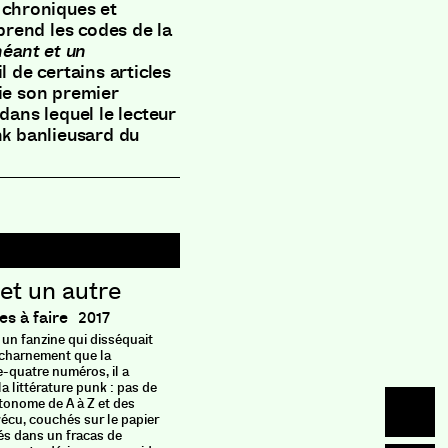
chroniques et
prend les codes de la
néant et un
l de certains articles
lie son premier
dans lequel le lecteur
k banlieusard du
et un autre
Racco
s à faire
Tusitala
2017
 un fanzine qui disséquait
En 2002, P
acharnement que la
parents d
e-quatre numéros, il a
entre l’u
a littérature punk : pas de
beau jou
tonome de A à Z et des
les pomme
vécu, couchés sur le papier
repères s’
s dans un fracas de
aux secre