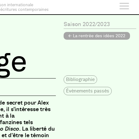
son internationale
 écritures contemporaines
Saison 2022/2023
← La rentrée des idées 2022
ge
Bibliographie
Évènements passés
 de secret pour Alex
ne
,
il s’intéresse très
nt à la
fanzines tels
o Disco
.
La liberté du
et d’être le témoin