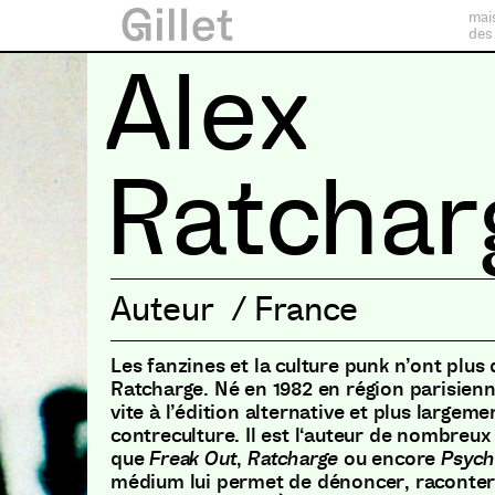
mai
des
Alex
Ratchar
Auteur
/
France
Les fanzines et la culture punk n’ont plus
Ratcharge
.
Né en 1982 en région parisien
vite à l’édition alternative et plus largeme
contreculture
.
Il est l
‘
auteur de nombreux 
que
Freak Out
,
Ratcharge
ou encore
Psych
médium lui permet de dénoncer
,
raconter 