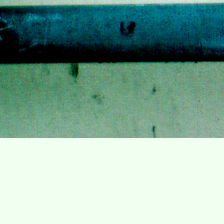
Villa Gillet
Plan d'accès
Parc de la Cerisaie
Partenaires
25 Rue Chazière, 69004 Lyon
04 78 27 02 48