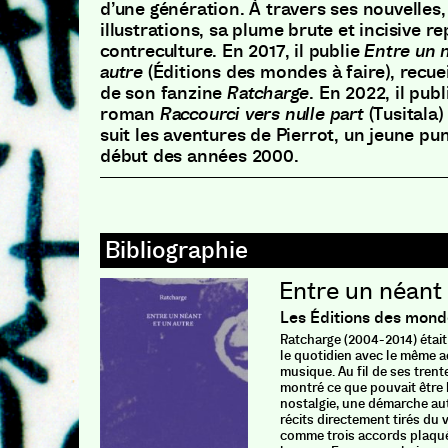
d’une génération
.
À travers ses nouvelles
,
illustrations
,
sa plume brute et incisive re
contreculture
.
En 2017
,
il publie
Entre un 
autre
(
Éditions des mondes à faire
)
,
recuei
de son fanzine
Ratcharge
.
En 2022
,
il pub
roman
Raccourci vers nulle part
(
Tusitala
)
suit les aventures de Pierrot
,
un jeune pun
début des années 2000
.
Entre un néant 
Les Éditions des monde
Ratcharge (2004-2014) était
le quotidien avec le même 
musique. Au fil de ses trent
montré ce que pouvait être l
nostalgie, une démarche au
récits directement tirés du 
comme trois accords plaqué