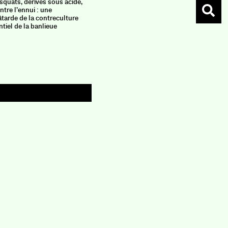
squats, dérives sous acide,
après l’au
ntre l’ennui : une
lui rend b
bâtarde de la contreculture
remonte à
ntiel de la banlieue