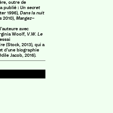
ère
,
outre de
 a publié
:
Un secret
ter 1996
)
,
Dans la nuit
s 2010
)
,
Mangez
–
l’auteure avec
rginia Woolf
,
V
.
W
.
Le
essai
ire
(
Stock
,
2013
)
,
qui a
t d’une biographie
Odile Jacob
,
2016
)
.