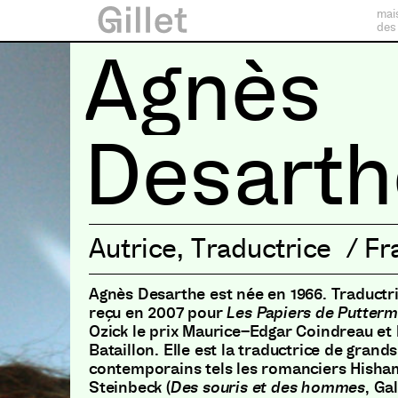
mai
des
Agnès
Desarth
Autrice
,
Traductrice
/
Fr
Agnès Desarthe est née en 1966
.
Traductri
reçu en 2007 pour
Les Papiers de Putter
Ozick le prix Maurice
–
Edgar Coindreau et 
Bataillon
.
Elle est la traductrice de grands
contemporains tels les romanciers Hisha
Steinbeck
(
Des souris et des hommes
,
Gal