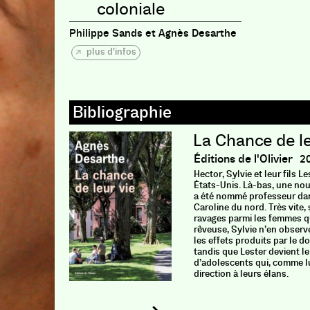
coloniale
Philippe Sands et Agnès Desarthe
plus d'infos
La Chance de le
Éditions de l'Olivier
2
Hector, Sylvie et leur fils L
États-Unis. Là-bas, une nouv
a été nommé professeur dan
Caroline du nord. Très vite,
ravages parmi les femmes qui
rêveuse, Sylvie n’en observ
les effets produits par le 
tandis que Lester devient l
d’adolescents qui, comme l
direction à leurs élans.