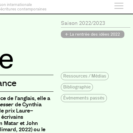
son internationale
 écritures contemporaines
Saison 2022/2023
← La rentrée des idées 2022
e
Ressources / Médias
ance
Bibliographie
ce de l’anglais
,
elle a
Évènements passés
messer
de Cynthia
le prix Laure
–
 écrivains
m Matar et John
limard
,
2022
)
ou le