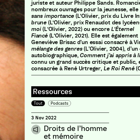
juriste et auteur Philippe Sands
.
Romanci
nombreux ouvrages pour la jeunesse
,
elle
sans importance
(
L
‘
Olivier
,
prix du Livre In
brune
(
L
‘
Olivier
,
prix Renaudot des lycéen
moi
(
L
‘
Olivier
,
2022
)
ou encore
L
‘
Éternel
Fiancé
(
L
‘
Olivier
,
2021
)
.
Elle est également 
Geneviève Brisac d’un essai consacré à Vi
mélange des genres
(
L’Olivier
,
2004
)
,
d’un 
autobiographique
,
Comment j’ai appris à l
connu un grand succès critique et public
,
e
consacrée à René Urtreger
,
Le Roi René
(
Tout
Podcasts
3 Nov 2022
Droits de l’homme
et mémoire