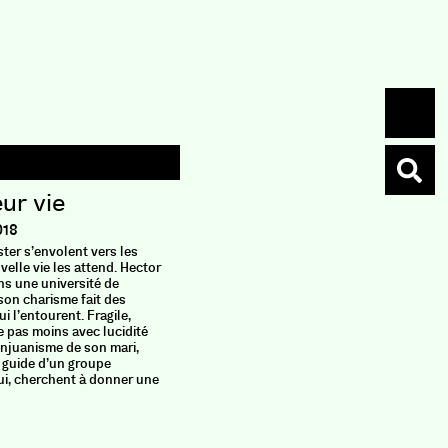
ur vie
Ce c
Éditions
018
ester s’envolent vers les
Née à l’a
elle vie les attend. Hector
ans et se
s une université de
inconnu. L
 son charisme fait des
éclatent.
 l’entourent. Fragile,
fonds, la 
e pas moins avec lucidité
tout mome
donjuanisme de son mari,
ressourc
e guide d’un groupe
murmure d
ui, cherchent à donner une
grand livr