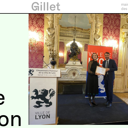
mai
des
e
yon