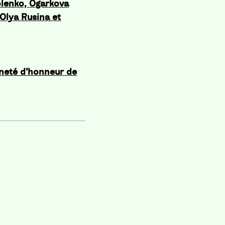
olenko, Ogarkova
Olya Rusina et
nneté d’honneur de