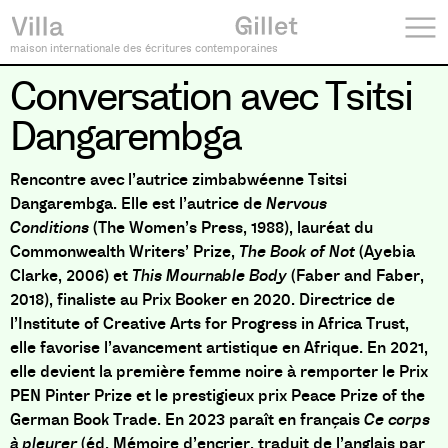
maison internationale des écritures contemporaines
Conversation avec Tsitsi
Dangarembga
Rencontre avec l’autrice zimbabwéenne Tsitsi
Dangarembga. Elle est l’autrice de
Nervous
Conditions
(The Women’s Press, 1988), lauréat du
Commonwealth Writers’ Prize,
The Book of Not
(Ayebia
Clarke, 2006) et
This Mournable Body
(Faber and Faber,
2018), finaliste au Prix Booker en 2020. Directrice de
l’Institute of Creative Arts for Progress in Africa Trust,
elle favorise l’avancement artistique en Afrique. En 2021,
elle devient la première femme noire à remporter le Prix
PEN Pinter Prize et le prestigieux prix Peace Prize of the
German Book Trade. En 2023 paraît en français
Ce corps
à pleurer
(éd. Mémoire d’encrier, traduit de l’anglais par