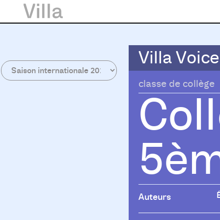
Villa Voice
Villa Voice
classe de collège
Col
5èm
Auteurs