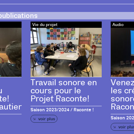
publications
Vie du projet
Audio
Travail sonore en
Venez
u
cours pour le
les cr
te!
Projet Raconte!
sonor
autier
Racon
Saison 2023/2024 / Raconte !
Saison 202
voir plus
voir plu