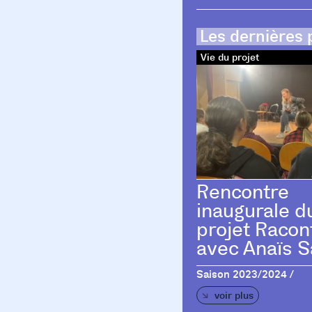
Les dernières 
Vie du projet
Rencontre
inaugurale d
projet Racon
avec Anaïs S
Saison 2023/2024 /
voir plus