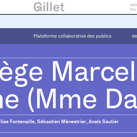
mai
des
Plateforme collaborative des publics
Plateforme collaborative des publics
de
de
lège Marcel
e (Mme Da 
Élise Fontenaille
,
Sébastien Ménestrier
,
Anaïs Sautier