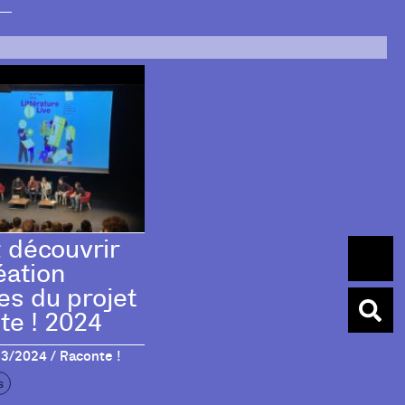
 découvrir
éation
es du projet
te ! 2024
3/2024 / Raconte !
s