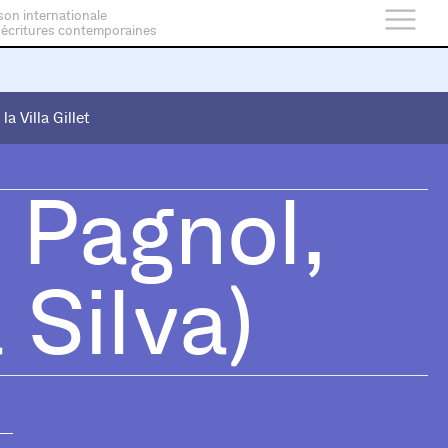
son internationale
 écritures contemporaines
 la Villa Gillet
 la Villa Gillet
 Pagnol,
Silva)