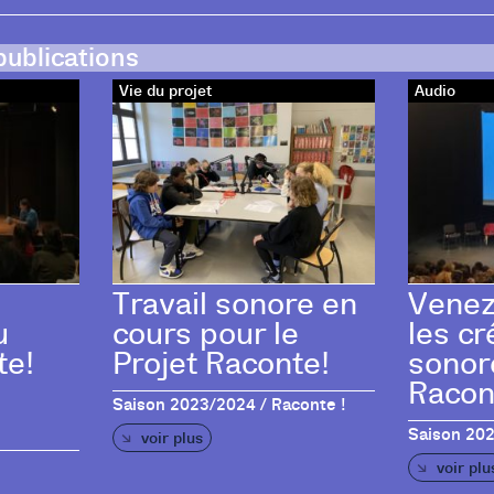
publications
Vie du projet
Audio
Travail sonore en
Venez
u
cours pour le
les cr
te!
Projet Raconte!
sonor
Racon
Saison 2023/2024 / Raconte !
Saison 202
voir plus
voir plu