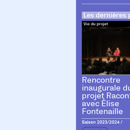
Les dernières 
Vie du projet
Rencontre
inaugurale d
projet Racon
avec Élise
Fontenaille
Saison 2023/2024 /