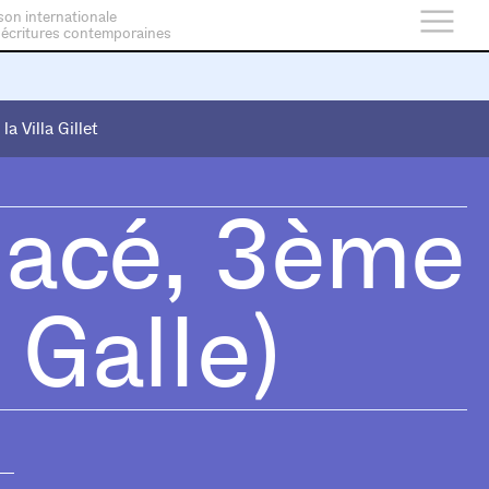
son internationale
 écritures contemporaines
 la Villa Gillet
 la Villa Gillet
Macé, 3ème
 Galle)