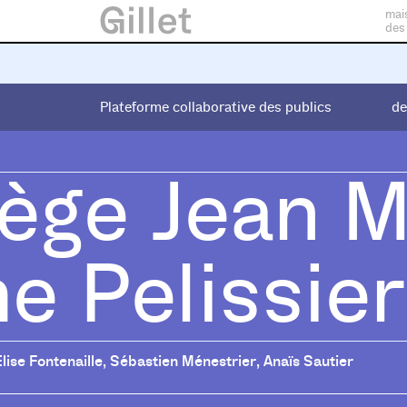
mai
des
Plateforme collaborative des publics
Plateforme collaborative des publics
de
de
lège Jean 
 Pelissier
Élise Fontenaille
,
Sébastien Ménestrier
,
Anaïs Sautier