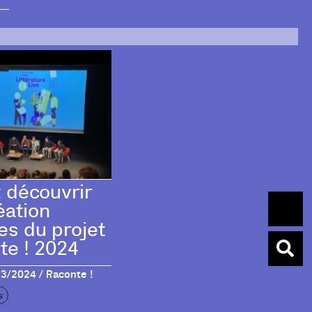
 découvrir
éation
es du projet
te ! 2024
3/2024 / Raconte !
s