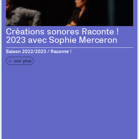
Créations sonores Raconte !
2023 avec Sophie Merceron
Saison 2022/2023 / Raconte !
voir plus