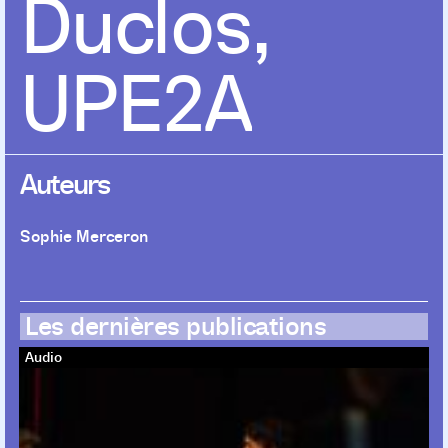
Duclos,
UPE2A
Auteurs
Sophie Merceron
Les dernières publications
Audio