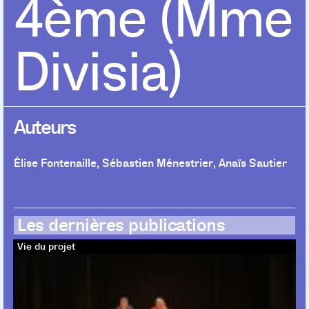
4ème (Mme
Divisia)
Auteurs
Élise Fontenaille
,
Sébastien Ménestrier
,
Anaïs Sautier
Les dernières publications
Vie du projet