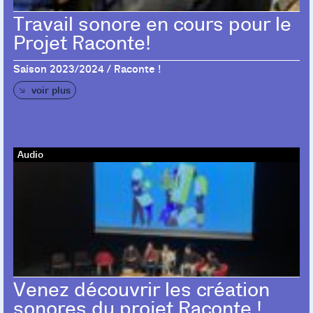
Travail sonore en cours pour le
Projet Raconte!
Saison 2023/2024 / Raconte !
voir plus
Audio
Venez découvrir les création
sonores du projet Raconte !