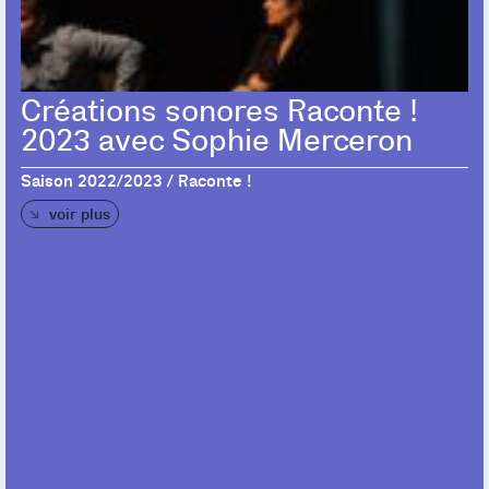
Créations sonores Raconte !
2023 avec Sophie Merceron
Saison 2022/2023 / Raconte !
voir plus