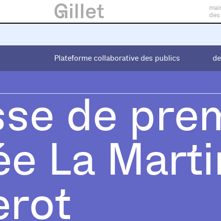
mai
des
Plateforme collaborative des publics
Plateforme collaborative des publics
de
de
sse de pre
ée La Marti
erot