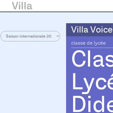
Villa Voice
Villa Voice
classe de lycée
Cla
Lyc
Did