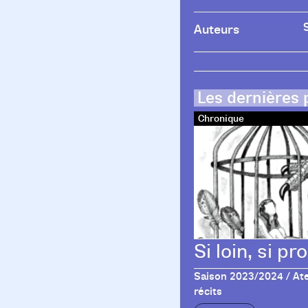
Auteurs
Les dernières 
Chronique
Si loin, si pr
Saison 2023/2024 / Ate
récits