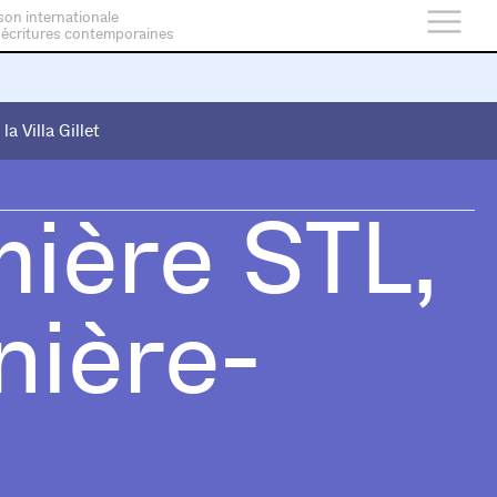
son internationale
 écritures contemporaines
 la Villa Gillet
 la Villa Gillet
mière STL,
nière-