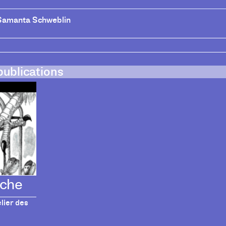
Samanta Schweblin
publications
oche
lier des