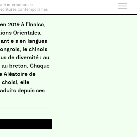
son internationale
 écritures contemporaines
en 2019 à l’Inalco,
tions Orientales.
iant·e·s en langues
hongrois, le chinois
lus de diversité : au
re au breton. Chaque
e Aléatoire de
choisi, elle
raduits depuis ces