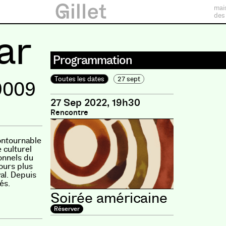
mai
des
ar
Programmation
Toutes les dates
27 sept
9009
27 Sep 2022, 19h30
Rencontre
contournable
 culturel
ionnels du
jours plus
al. Depuis
és.
Soirée américaine
Réserver