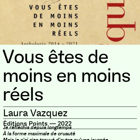
Vous êtes de
moins en moins
réels
Laura Vazquez
Éditions Points
—
2022
Je réfléchis depuis longtemps
À la forme maximale de cruauté
Mais je n’ai rien trouvé d’autre qu’une journée