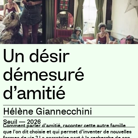
Un désir
démesuré
d’amitié
Hélène Giannecchini
Seuil
—
2026
Comment parler d’amitié, raconter cette autre famille
que l’on dit choisie et qui permet d’inventer de nouvelles
formes de vie ? La narratrice part à la recherche de son