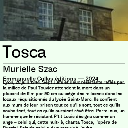
Tosca
Murielle Szac
Emmanuelle Collas éditions
—
2024
Lyon, 28 juin 1944. Sept Juifs et deux résistants raflés par
la milice de Paul Touvier attendent la mort dans un
placard de 5 m par 90 cm au siège des miliciens dans les
locaux réquisitionnés du lycée Saint-Marc. Ils confient
aux murs de leur prison tout ce qu’ils sont, tout ce qu’ils
souhaitent, tout ce qu’ils auraient rêvé être. Parmi eux, un
homme que le résistant P’tit Louis désigna comme un
ange – celui qui, cette nuit-là, chanta Tosca, l’opéra de
Puccini, l’air de celui qui va mourir à l’aube.