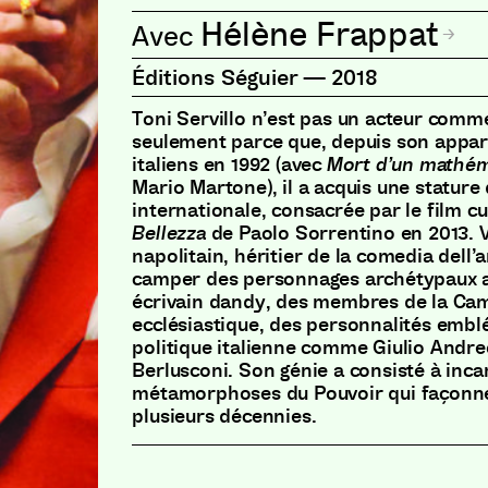
Hélène Frappat
Éditions Séguier
—
2018
Toni Servillo n’est pas un acteur comme
seulement parce que, depuis son appari
italiens en 1992 (avec
Mort d’un mathéma
Mario Martone), il a acquis une stature 
internationale, consacrée par le film c
Bellezza
de Paolo Sorrentino en 2013. 
napolitain, héritier de la comedia dell’a
camper des personnages archétypaux au
écrivain dandy, des membres de la Cam
ecclésiastique, des personnalités embl
politique italienne comme Giulio Andreo
Berlusconi. Son génie a consisté à inca
métamorphoses du Pouvoir qui façonnen
plusieurs décennies.