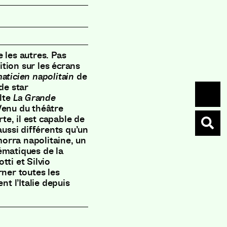
 les autres. Pas
tion sur les écrans
ticien napolitain
de
de star
ulte
La Grande
Venu du théâtre
rte, il est capable de
ssi différents qu’un
orra napolitaine, un
ématiques de la
tti et Silvio
rner toutes les
t l’Italie depuis