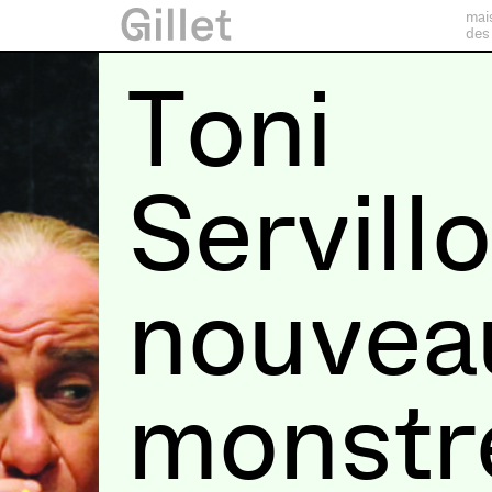
mai
des
Toni
Servillo
nouvea
monstr