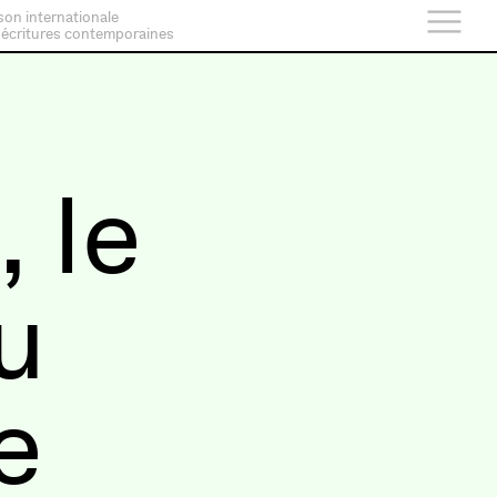
son internationale
 écritures contemporaines
, le
u
e