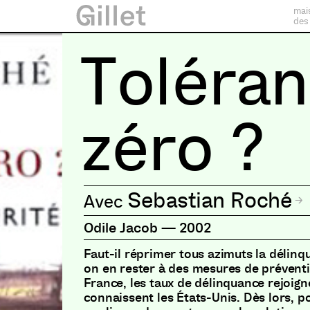
mai
des
Toléra
zéro ?
Sebastian Roché
Odile Jacob
—
2002
Faut-il réprimer tous azimuts la délinq
on en rester à des mesures de prévent
France, les taux de délinquance rejoig
connaissent les États-Unis. Dès lors, p