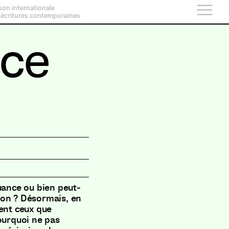
son internationale
 écritures contemporaines
nce
uance ou bien peut-
ion ? Désormais, en
nent ceux que
ourquoi ne pas