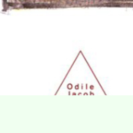
Villa Gillet
Plan d'accès
Parc de la Cerisaie
Partenaires
25 Rue Chazière, 69004 Lyon