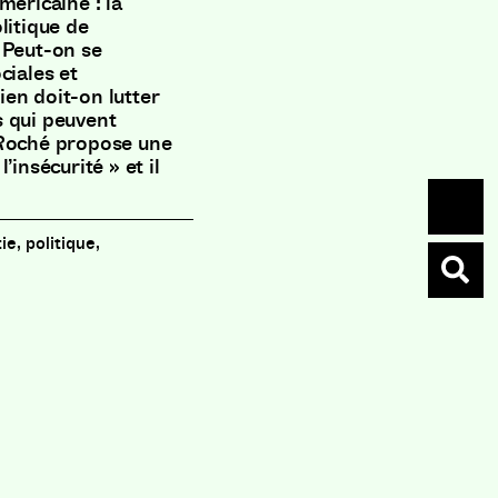
méricaine : la
litique de
 Peut-on se
ciales et
en doit-on lutter
s qui peuvent
 Roché propose une
’insécurité » et il
e, politique,