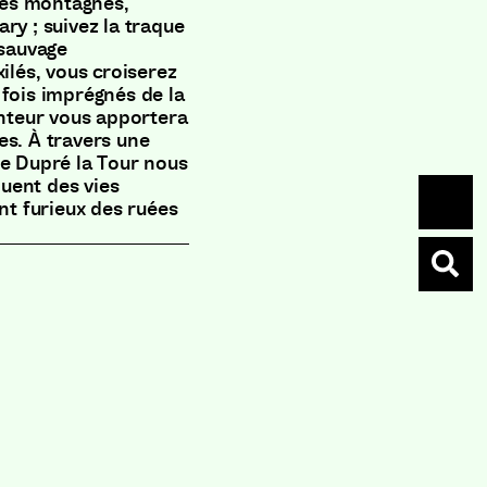
 les montagnes,
ry ; suivez la traque
 sauvage
ilés, vous croiserez
 fois imprégnés de la
enteur vous apportera
es. À travers une
te Dupré la Tour nous
uent des vies
t furieux des ruées