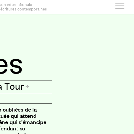
son internationale
 écritures contemporaines
es
a Tour
 oubliées de la
tuée qui attend
igène qui s’émancipe
éfendant sa