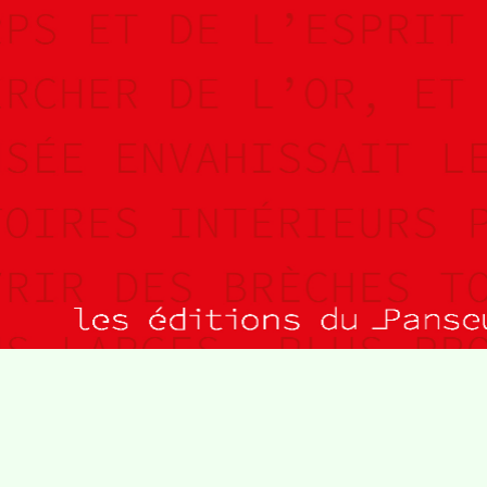
Villa Gillet
Plan d'accès
Parc de la Cerisaie
Partenaires
25 Rue Chazière, 69004 Lyon