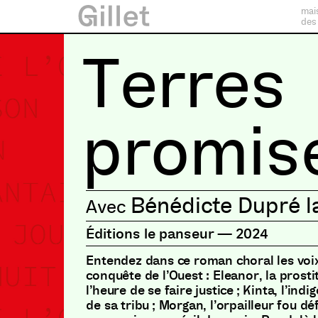
mai
des
Terres
promis
Bénédicte Dupré l
Éditions le panseur
—
2024
Entendez dans ce roman choral les voix
conquête de l’Ouest : Eleanor, la prosti
l’heure de se faire justice ; Kinta, l’ind
de sa tribu ; Morgan, l’orpailleur fou d