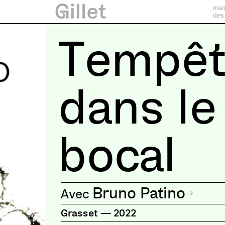
mai
des
Tempê
dans le
bocal
Bruno Patino
Grasset
—
2022