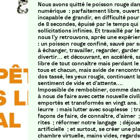
Nous avons quitté le poisson rouge da
numérique : parfaitement libre, ouvert 
incapable de grandir, en difficulté pou
de 8 secondes, épuisé par le temps qui f
sollicitations infinies. Et travaillé par
nous l’y retrouvons, après une expérie
: un poisson rouge confiné, sauvé par 
à échanger, travailler, regarder, garder 
divertir… et découvrant, en accéléré, 
libre de tout connaître mais perdant le 
tous et chacun, mais avide de rencontre
dos tassé, les yeux rougis, continuant l
sentiment de vide et d’attente….
Impossible de rembobiner, comme dans
à nous de faire avec cette nouvelle civil
emportés et transformés en vingt ans.
leurre : mais lutter avec souplesse ; 
façons de faire, de connaître, d’aimer 
rites ; réformer notre langage ; déjouer
artificielle ; et surtout, se créer une p
chambre virtuelle, mains vides, regards v