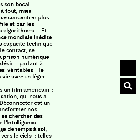
ns son bocal
à tout, mais
r se concentrer plus
ile et par les
 les algorithmes… Et
nce mondiale inédite
sa capacité technique
le contact, se
sa prison numérique –
désir ; parlant à
s véritables ; le
a vie avec un léger
 un film américain :
isation, qui nous a
 Déconnecter est un
transformer nos
; se chercher des
 l’Intelligence
lage de temps à soi,
ers le ciels : telles