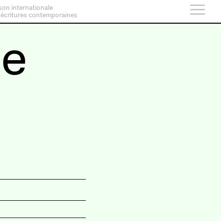
son internationale
 écritures contemporaines
te