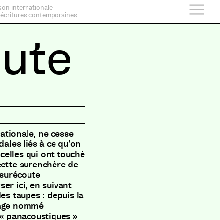
son internationale
 écritures contemporaines
oute
nationale, ne cesse
dales liés à ce qu’on
 celles qui ont touché
cette surenchère de
 surécoute
yser ici, en suivant
es taupes : depuis la
nnage nommé
 « panacoustiques »