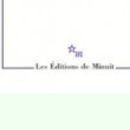
Villa Gillet
Plan d'accès
Parc de la Cerisaie
Partenaires
25 Rue Chazière, 69004 Lyon