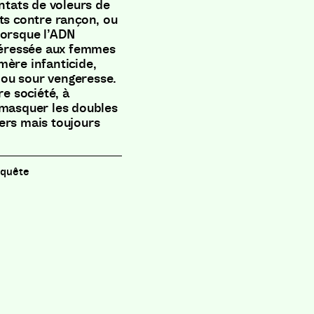
entats de voleurs de
nts contre rançon, ou
lorsque l’ADN
ntéressée aux femmes
mère infanticide,
» ou sour vengeresse.
re société, à
émasquer les doubles
rvers mais toujours
nquête