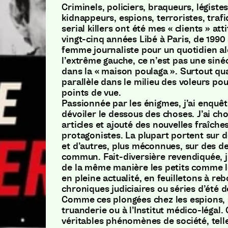
Criminels, policiers, braqueurs, légistes
kidnappeurs, espions, terroristes, trafi
serial killers ont été mes « clients » at
vingt-cinq années Libé à Paris, de 1990 
femme journaliste pour un quotidien al
l’extrême gauche, ce n’est pas une siné
dans la « maison poulaga ». Surtout qu
parallèle dans le milieu des voleurs pour
points de vue.
Passionnée par les énigmes, j’ai enquê
dévoiler le dessous des choses. J’ai cho
articles et ajouté des nouvelles fraîche
protagonistes. La plupart portent sur d
et d’autres, plus méconnues, sur des d
commun. Fait-diversière revendiquée, j’
de la même manière les petits comme l
en pleine actualité, en feuilletons à r
chroniques judiciaires ou séries d’été d
Comme ces plongées chez les espions, 
truanderie ou à l’Institut médico-légal.
véritables phénomènes de société, tell