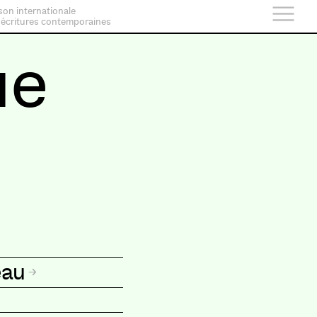
son internationale
 écritures contemporaines
ue
eau