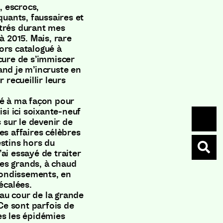
, escrocs,
quants, faussaires et
titrés durant mes
à 2015. Mais, rare
ors catalogué à
cure de s’immiscer
and je m’incruste en
 recueillir leurs
té à ma façon pour
isi ici soixante-neuf
s sur le devenir de
es affaires célèbres
estins hors du
ai essayé de traiter
es grands, à chaud
ebondissements, en
écalées.
au cour de la grande
 Ce sont parfois de
es les épidémies