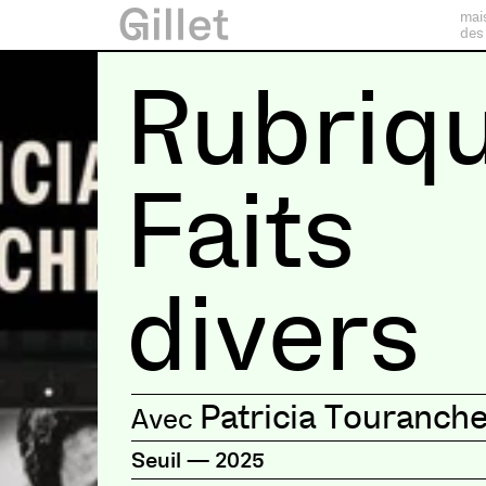
mai
des
Rubriq
Faits
divers
Patricia Touranch
Seuil
—
2025